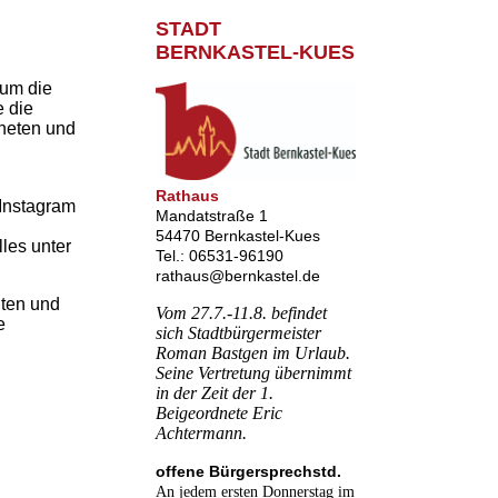
STADT
BERNKASTEL-KUES
 um die
e die
neten und
Rathaus
 Instagram
Mandatstraße 1
54470 Bernkastel-Kues
les unter
Tel.: 06531-96190
rathaus@bernkastel.de
iten und
Vom 27.7.-11.8. befindet
e
sich Stadtbürgermeister
Roman Bastgen im Urlaub.
Seine Vertretung übernimmt
in der Zeit der 1.
Beigeordnete Eric
Achtermann.
offene Bürgersprechstd.
An jedem ersten Donnerstag im